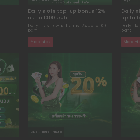
:
:
:
Days
Hours
Minutes
Days
Hou
Daily slots top-up bonus 12%
Daily 
up to 1000 baht
up to 
Daily slots top-up bonus 12% up to 1000
Daily sl
baht
baht
More Info
More Inf
:
:
Days
Hours
Minutes