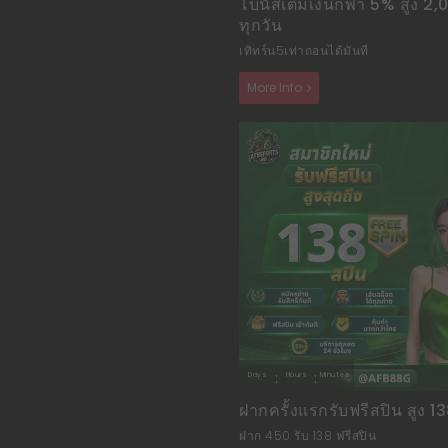
โบนัสเติมเงินกีฬา 5% สูง 2
ทุกวัน
เทิทร์น5เท่าถอนได้มันที
More Info
:
:
Days
Hours
Minutes
ฝากครั้งแรกรับฟรีสปิน สูง 1
ฝาก 450 รับ 138 ฟรีสปิน