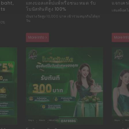
 baht,
แทงบอลเสต็ปแพ้หรือชนะหมด รับ
แจกเครด
rts
โบนัสทันทีสูง 100%
เล่นสล็อตไ
เงินรางวัลสูง 10,000 บาท เข้าร่วมสนุกกันได้ทุก
วัน
00%
More Info
More Inf
:
:
:
Days
Hours
Minutes
Days
Hou