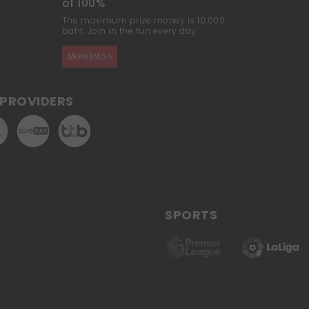
of 100%
The maximum prize money is 10,000
baht. Join in the fun every day.
More Info
PROVIDERS
SPORTS