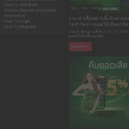
How to Withdraw
:
:
Days
Hours
Minutes
How to Deposit and Claim
Promotion
แนะนำเพื่อนผ่านลิ้งรับค่าคอ
How To Login
ไม่จำกัดจากยอดได้เสียทุกบิล
How To Register
แนะนำเพื่อนผ่านลิ้งรับ 0.5 - 0.7 ไม่จ
ยอดได้เสียเพื่อนทุกบิล
More Info