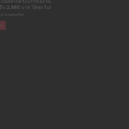
โบนัสฝากครั้งแรกของวัน
ถึง 2,880 บาท ได้ทุกวัน!
 มาร่วมสนุกกัน!
o