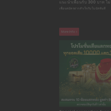
แนะนำเพื่อนรับ 300 บาท ไม่
เพื่อนสมัครฝากสำเร็จรับโบนัสทันที
More Info