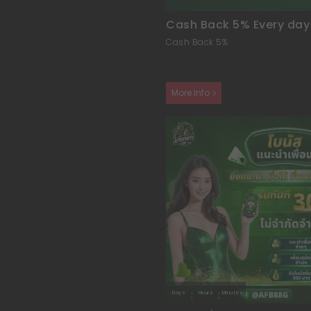
Cash Back 5% Every day
Cash Back 5%
More Info
:
:
Days
Hours
Minutes