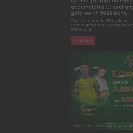
Special promotion Every
accumulates to exchang
gold worth 8999 baht.
Special promotion Every loss
accumulates to exchange for go
8999 baht.
More Info
:
:
Days
Hours
Minutes