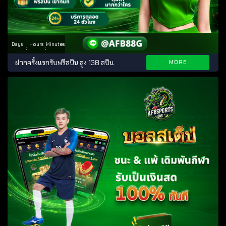
Days
Hours
Minutes
:
:
ฝากครั้งแรกรับฟรีสปิน สูง 138 สปิน
MORE