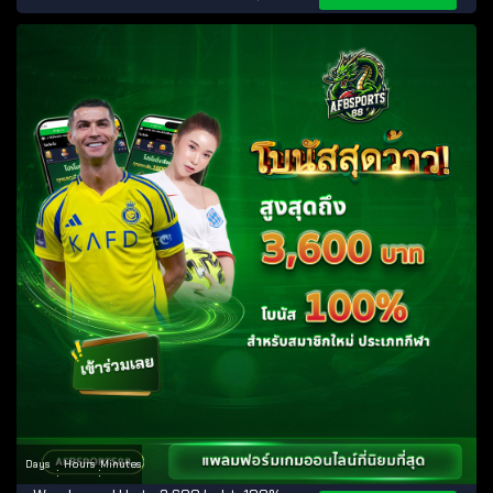
Days
Hours
Minutes
:
: