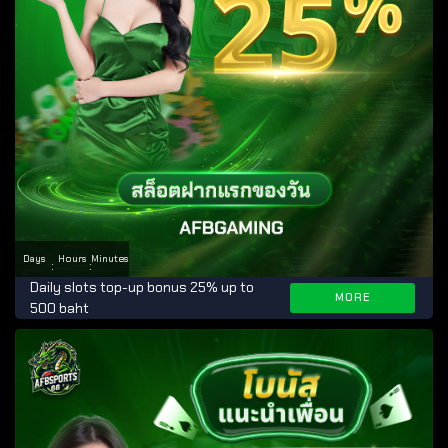
Days
Hours
Minutes
:
:
Daily slots top-up bonus 25% up to
MORE
500 baht