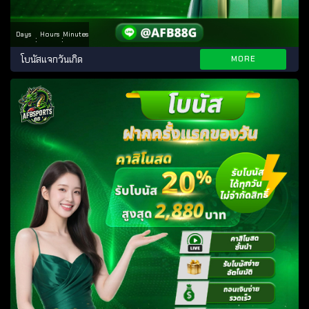
Days
Hours
Minutes
:
:
โบนัสแจกวันเกิด
MORE