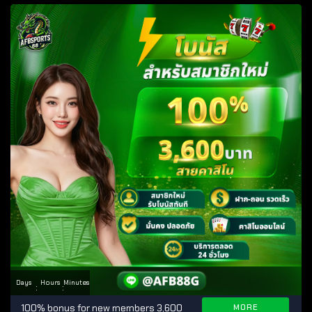
Days
Hours
Minutes
:
:
100% bonus for new members 3,600
MORE