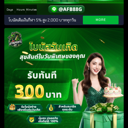
Days
Hours
Minutes
:
:
โบนัสเติมเงินกีฬา 5% สูง 2,000 บาททุกวัน
MORE