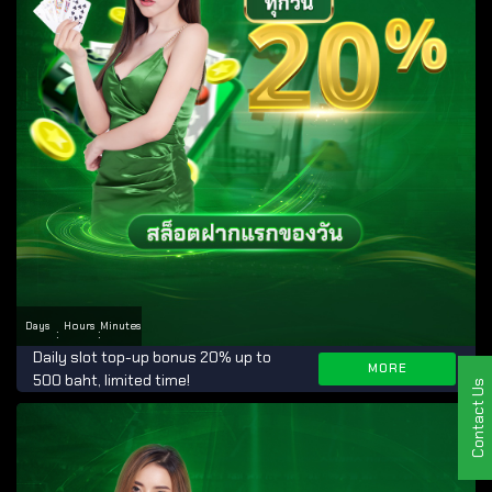
Days
Hours
Minutes
:
:
Daily slot top-up bonus 20% up to
MORE
500 baht, limited time!
Contact Us