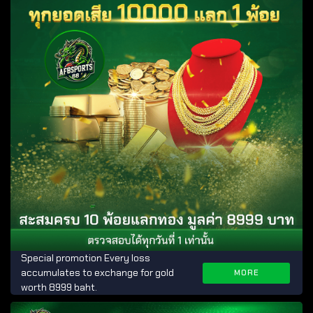
Special promotion Every loss
accumulates to exchange for gold
MORE
worth 8999 baht.