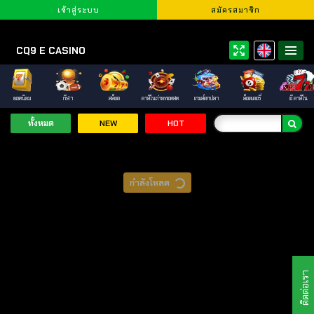
เข้าสู่ระบบ
สมัครสมาชิก
ศูนย์รวมเว็บพนันออนไลน์ทั่วโลก
CQ9 E CASINO
วินาที
ยอดนิยม
กีฬา
สล็อต
คาสิโนถ่ายทอดสด
เกมส์ตกปลา
ล็อตเตอรี่
อี คาสิโน
ทั้งหมด
NEW
HOT
กำลังโหลด
ติดต่อเรา