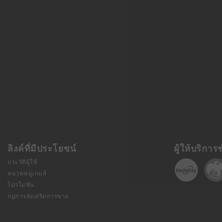
ลิงค์ที่มีประโยชน์
ผู้ให้บริการ
ประวัติผู้ใช้
หมวดหมู่เกมส์
โปรโมชั่น
กฎการส่งเสริมการขาย