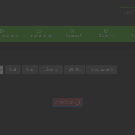
ถ่ายทอดสด
เกมส์ตกปลา
ล็อตเตอรี่
อี คาสิโน
โป
ใหม่
ร้อน
แจ็คพอต
ฟรีสปิน
เกมคุณสมบัติ
กำลังโหลด