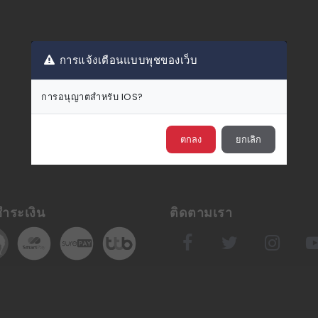
การแจ้งเตือนแบบพุชของเว็บ
การอนุญาตสำหรับ IOS?
ตกลง
ยกเลิก
ชำระเงิน
ติดตามเรา