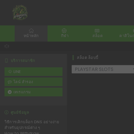
หน้าหลัก
กีฬา
สล็อต
คาสิโน
สล็อต ล็อบบี้
บริการสมาชิก
LINE
ไลน์ สำรอง
เทเรแกรม
ศูนย์ข้อมูล
วิธีการเลิกบล็อก DNS อย่างง่าย
สำหรับอุปกรณ์ต่าง ๆ
How to Withdraw