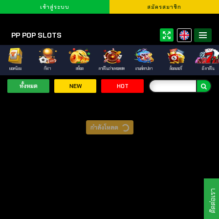
เข้าสู่ระบบ
สมัครสมาชิก
ศูนย์รวมเว็บพนันออนไลน์ทั่วโลก ใหญ
PP POP SLOTS
ยอดนิยม
กีฬา
สล็อต
คาสิโนถ่ายทอดสด
เกมส์ตกปลา
ล็อตเตอรี่
อี คาสิโน
ทั้งหมด
NEW
HOT
กำลังโหลด
ติดต่อเรา