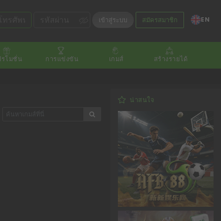
EN
เข้าสู่ระบบ
สมัครสมาชิก
รโมชั่น
การแข่งขัน
เกมส์
สร้างรายได้
น่าสนใจ