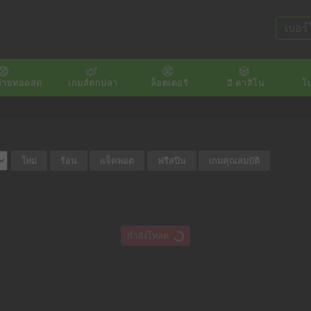
ถ่ายทอดสด
เกมส์ตกปลา
ล็อตเตอรี่
อี คาสิโน
โป
ใหม่
ร้อน
แจ็คพอต
ฟรีสปิน
เกมคุณสมบัติ
กำลังโหลด