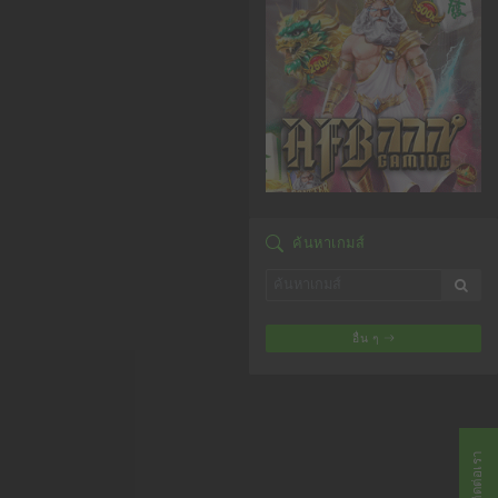
ค้นหาเกมส์
อื่น ๆ
ติดต่อเรา