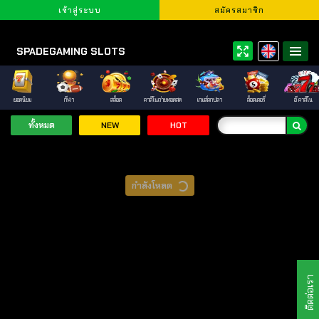
เข้าสู่ระบบ
สมัครสมาชิก
ศูนย์รวมเว็บพนันออนไลน์ทั่วโลก
SPADEGAMING SLOTS
วินาที
ยอดนิยม
กีฬา
สล็อต
คาสิโนถ่ายทอดสด
เกมส์ตกปลา
ล็อตเตอรี่
อี คาสิโน
ทั้งหมด
NEW
HOT
กำลังโหลด
ติดต่อเรา