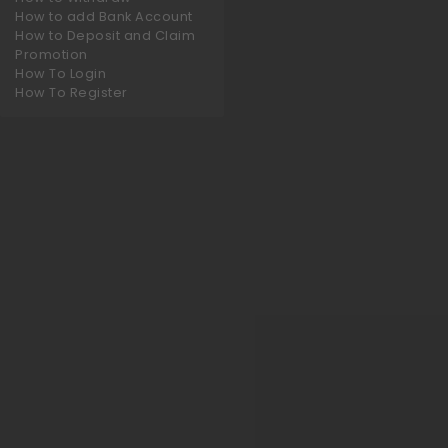
How to add Bank Account
How to Deposit and Claim
Promotion
How To Login
How To Register