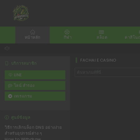
หน้าหลัก
กีฬา
สล็อต
คาสิโน
FACHAI E CASINO
บริการสมาชิก
LINE
ไลน์ สำรอง
เทเรแกรม
ศูนย์ข้อมูล
วิธีการเลิกบล็อก DNS อย่างง่าย
สำหรับอุปกรณ์ต่าง ๆ
How to Withdraw