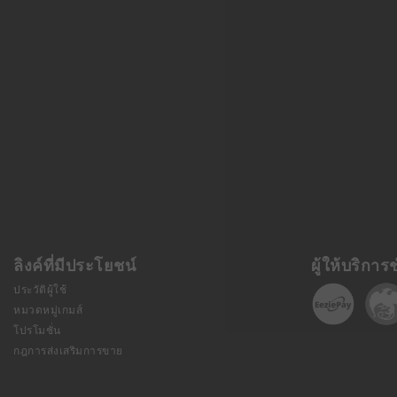
ลิงค์ที่มีประโยชน์
ผู้ให้บริการ
ประวัติผู้ใช้
หมวดหมู่เกมส์
โปรโมชั่น
กฎการส่งเสริมการขาย