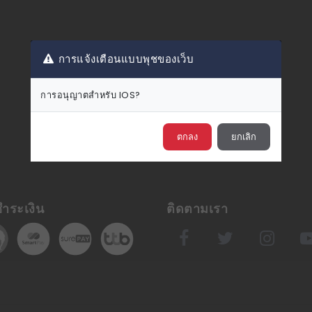
การแจ้งเตือนแบบพุชของเว็บ
การอนุญาตสำหรับ IOS?
ตกลง
ยกเลิก
ชำระเงิน
ติดตามเรา