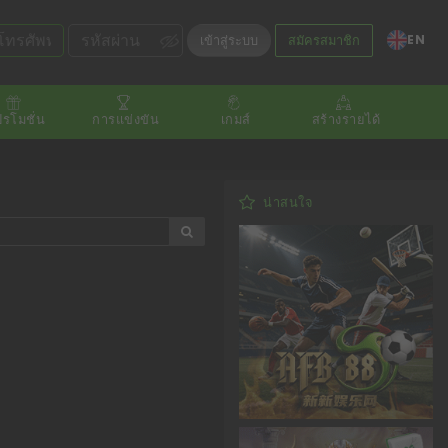
EN
เข้าสู่ระบบ
สมัครสมาชิก
รโมชั่น
การแข่งขัน
เกมส์
สร้างรายได้
น่าสนใจ