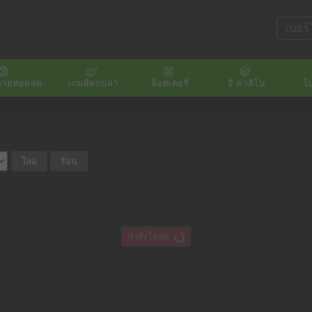
ถ่ายทอดสด
เกมส์ตกปลา
ล็อตเตอรี่
อี คาสิโน
โป
ใหม่
ร้อน
กำลังโหลด