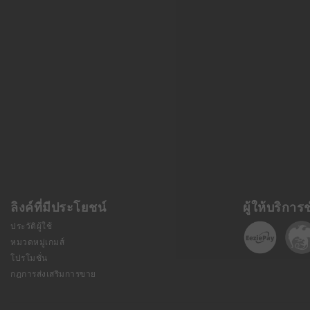
ลิงค์ที่มีประโยชน์
ผู้ให้บริการ
ประวัติผู้ใช้
หมวดหมู่เกมส์
โปรโมชั่น
กฎการส่งเสริมการขาย