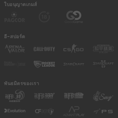
ใบอนุญาตเกมส์
อี-สปอร์ต
พันธมิตรของเรา