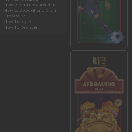
How to add Bank Account
How to Deposit and Claim
Promotion
How To Login
How To Register