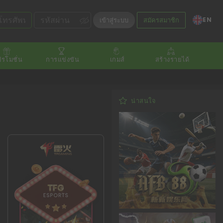
EN
เข้าสู่ระบบ
สมัครสมาชิก
รโมชั่น
การแข่งขัน
เกมส์
สร้างรายได้
น่าสนใจ