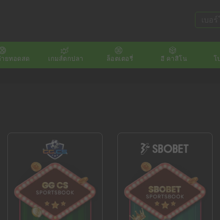
ถ่ายทอดสด
เกมส์ตกปลา
ล็อตเตอรี่
อี คาสิโน
โป