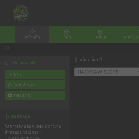
หน้าหลัก
กีฬา
สล็อต
คาสิโน
สล็อต ล็อบบี้
บริการสมาชิก
LINE
ไลน์ สำรอง
เทเรแกรม
ศูนย์ข้อมูล
วิธีการเลิกบล็อก DNS อย่างง่าย
สำหรับอุปกรณ์ต่าง ๆ
How to Withdraw