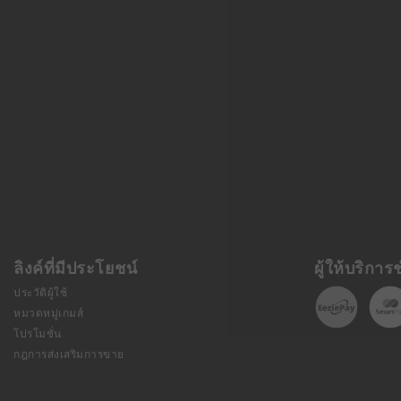
ลิงค์ที่มีประโยชน์
ผู้ให้บริการ
ประวัติผู้ใช้
หมวดหมู่เกมส์
โปรโมชั่น
กฎการส่งเสริมการขาย