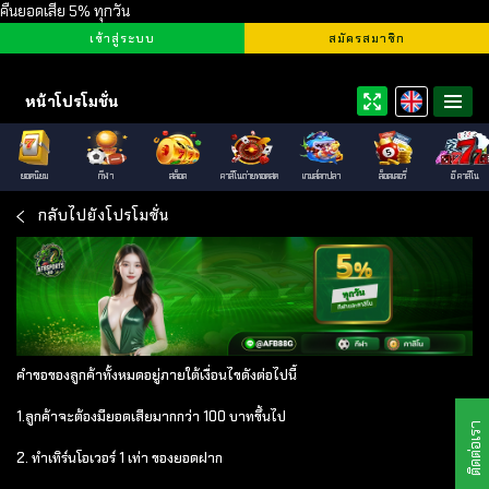
คืนยอดเสีย 5% ทุกวัน
เข้าสู่ระบบ
สมัครสมาชิก
ศูนย์รวมเว็บพนันออนไลน์ทั่วโลก 
หน้าโปรโมชั่น
วินาที
ยอดนิยม
กีฬา
สล็อต
คาสิโนถ่ายทอดสด
เกมส์ตกปลา
ล็อตเตอรี่
อี คาสิโน
กลับไปยังโปรโมชั่น
คำขอของลูกค้าทั้งหมดอยู่ภายใต้เงื่อนไขดังต่อไปนี้
1.ลูกค้าจะต้องมียอดเสียมากกว่า 100 บาทขึ้นไป
ติดต่อเรา
2. ทำเทิร์นโอเวอร์ 1 เท่า ของยอดฝาก