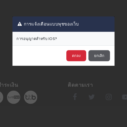
การแจ้งเตือนแบบพุชของเว็บ
การอนุญาตสำหรับ IOS?
ตกลง
ยกเลิก
ชำระเงิน
ติดตามเรา