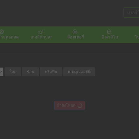
ถ่ายทอดสด
เกมส์ตกปลา
ล็อตเตอรี่
อี คาสิโน
โป
ใหม่
ร้อน
ฟรีสปิน
เกมคุณสมบัติ
กำลังโหลด