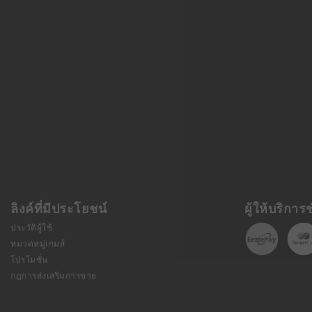
ลิงค์ที่มีประโยชน์
ผู้ให้บริการ
ประวัติผู้ใช้
หมวดหมู่เกมส์
โปรโมชั่น
กฎการส่งเสริมการขาย