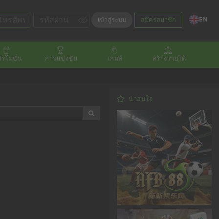
EN
เข้าสู่ระบบ
สมัครสมาชิก
รโมชั่น
การแข่งขัน
เกมส์
สร้างรายได้
น่าสนใจ