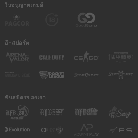
ใบอนุญาตเกมส์
อี-สปอร์ต
พันธมิตรของเรา